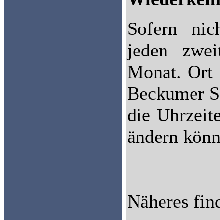
Sofern nic
jeden zwe
Monat. Ort 
Beckumer St
die Uhrzeit
ändern könn
Näheres fin