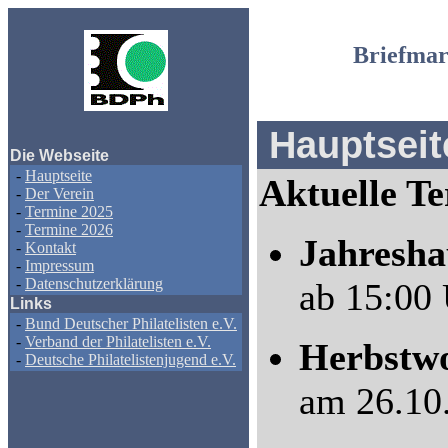
Briefmar
Hauptseit
Die Webseite
-
Hauptseite
Aktuelle T
-
Der Verein
-
Termine 2025
-
Termine 2026
Jahresh
-
Kontakt
-
Impressum
-
Datenschutzerklärung
ab 15:00 
Links
-
Bund Deutscher Philatelisten e.V.
-
Verband der Philatelisten e.V.
Herbstwo
-
Deutsche Philatelistenjugend e.V.
am 26.10.